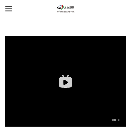
×
博客分类
首页
所有博客分类
IMF咖啡烘焙机
工厂规划设计
IMF品牌介绍
工业用烘焙机
PINECONE咖啡研磨机
工厂设计规划
商用烘焙机
咖啡生豆储存和传输系统
Colombini工业研磨机
关于PINECONE
Scott Rao推荐
咖啡熟豆储存与传输系统
PINECONE咖啡研磨机
售后服务
Colombini产品
咖啡研磨粉储存和传输系统
新闻动态
工业和商业咖啡研磨机
联系我们
烘焙管理软件