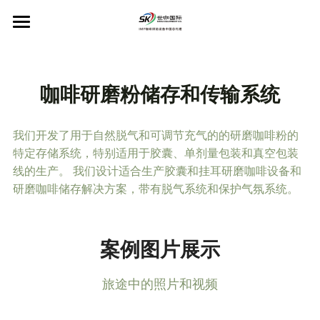
×
博客分类
首页
所有博客分类
IMF咖啡烘焙机
咖啡研磨粉储存和传输系统
工厂规划设计
IMF品牌介绍
我们开发了用于自然脱气和可调节充气的的研磨咖啡粉的
工业用烘焙机
PINECONE咖啡研磨机
工厂设计规划
特定存储系统，特别适用于胶囊、单剂量包装和真空包装
线的生产。 我们设计适合生产胶囊和挂耳研磨咖啡设备和
商用烘焙机
咖啡生豆储存和传输系统
Colombini工业研磨机
关于PINECONE
研磨咖啡储存解决方案，带有脱气系统和保护气氛系统。 
Scott Rao推荐
咖啡熟豆储存与传输系统
PINECONE咖啡研磨机
售后服务
Colombini产品
案例图片展示
咖啡研磨粉储存和传输系统
新闻动态
工业和商业咖啡研磨机
联系我们
旅途中的照片和视频
烘焙管理软件