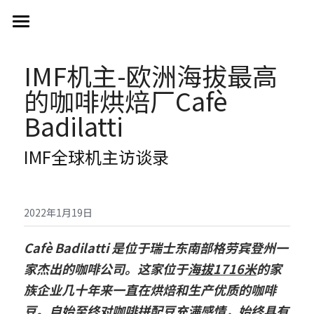
首页
IMF机主-欧洲海拔最高
IMF咖啡烘焙机
的咖啡烘焙厂Cafè 
工厂规划设计
IMF品牌介绍
Badilatti
工业用烘焙机
PINECONE咖啡研磨机
工厂设计规划
IMF全球机主访谈录
商用烘焙机
咖啡生豆储存和传输系统
Colombini工业研磨机
关于PINECONE
Scott Rao推荐
咖啡熟豆储存与传输系统
PINECONE咖啡研磨机
售后服务
Colombini产品
2022年1月19日
咖啡研磨粉储存和传输系统
新闻动态
Cafè Badilatti 是位于瑞士东南部格劳宾登州一
家杰出的咖啡公司。这家位于
海拔1716米
的家
工业和商业咖啡研磨机
联系我们
族企业几十年来一直在烘焙和生产优质的咖啡
烘焙管理软件
豆。自始至终对咖啡拼配豆充满感情，始终具有