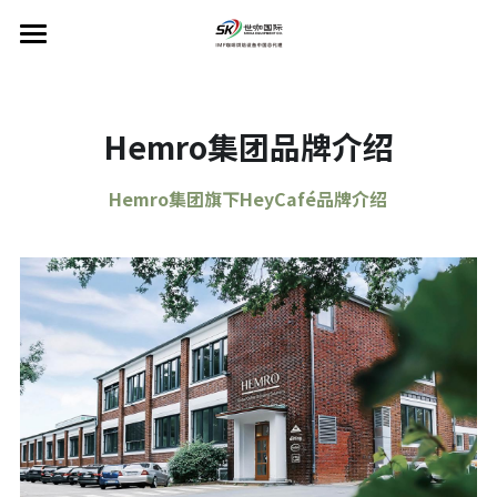
×
博客分类
首页
所有博客分类
IMF咖啡烘焙机
Hemro集团品牌介绍
工厂规划设计
IMF品牌介绍
Hemro集团旗下HeyCafé品牌介绍
工业用烘焙机
PINECONE咖啡研磨机
工厂设计规划
商用烘焙机
咖啡生豆储存和传输系统
Colombini工业研磨机
关于PINECONE
Scott Rao推荐
咖啡熟豆储存与传输系统
PINECONE咖啡研磨机
售后服务
Colombini产品
咖啡研磨粉储存和传输系统
新闻动态
工业和商业咖啡研磨机
联系我们
烘焙管理软件