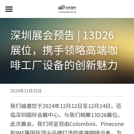
首页
深圳展会预告 | 13D26
IMF咖啡烘焙机
展位，携手领略高端咖
工厂规划设计
IMF品牌介绍
啡工厂设备的创新魅力
工业用烘焙机
PINECONE咖啡研磨机
工厂设计规划
商用烘焙机
咖啡生豆储存和传输系统
Colombini工业研磨机
关于PINECONE
Scott Rao推荐
咖啡熟豆储存与传输系统
PINECONE咖啡研磨机
售后服务
Colombini产品
2024年11月25日
咖啡研磨粉储存和传输系统
新闻动态
我们诚邀您于2024年12月12日至12月14日，莅
临深圳国际会展中心，与我们相聚13D26展位。
工业和商业咖啡研磨机
联系我们
此次展会，我们将呈现由Colombini、Pinecone
烘焙管理软件
和IMF等国际顶尖品牌打造的高端咖啡设备，为